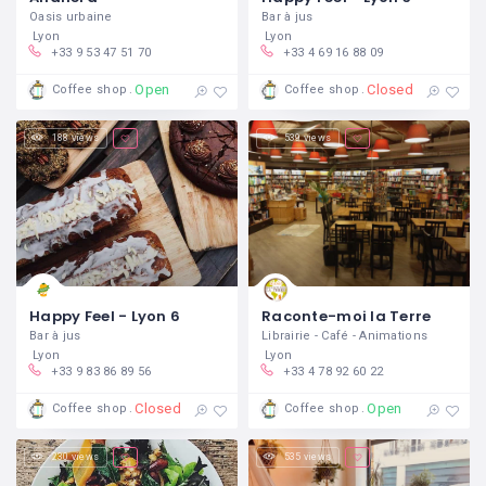
Oasis urbaine
Bar à jus
Lyon
Lyon
+33 9 53 47 51 70
+33 4 69 16 88 09
Open
Closed
Coffee shop
Coffee shop
188 views
539 views
Happy Feel - Lyon 6
Raconte-moi la Terre
Bar à jus
Librairie - Café - Animations
Lyon
Lyon
+33 9 83 86 89 56
+33 4 78 92 60 22
Closed
Open
Coffee shop
Coffee shop
230 views
535 views