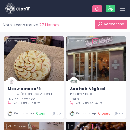
Recherche
Nous avons trouvé
27 Listings
403 views
784 views
Meow cats café
Abattoir Végétal
? 1er Café à chats à Aix-en-Provence
Healthy Bistro
Aix en Provence
Paris
+33 9 83 81 18 24
+33 9 83 54 56 76
Open
Closed
Coffee shop
Coffee shop
515 views
738 views