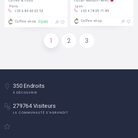
Coffee & Food
Local• Maison• Avec
Paris
Lyon
+33 6 84 44 63 53
+33 4 78 09 71 89
Coffee shop
Open
Coffee shop
1
2
3
350 Endroits
À DÉCOUVRIR
279764 Visiteurs
LA COMMUNAUTÉ S'AGRANDIT