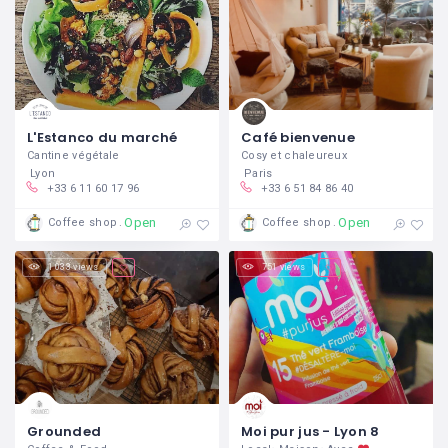
L'Estanco du marché
Café bienvenue
Cantine végétale
Cosy et chaleureux
Lyon
Paris
+33 6 11 60 17 96
+33 6 51 84 86 40
Open
Open
Coffee shop
Coffee shop
1 033 views
751 views
Grounded
Moi pur jus - Lyon 8