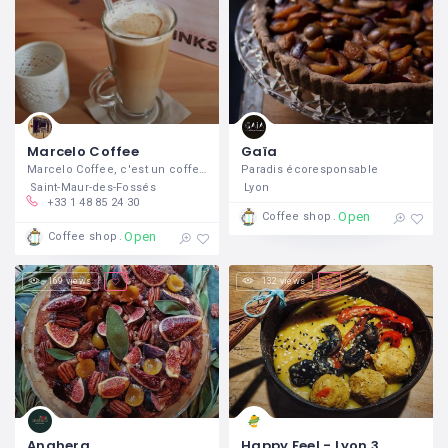
Marcelo Coffee
Gaïa
Marcelo Coffee, c'est un coffee shop sur
Paradis écoresponsable
Saint-Maur-des-Fossés
Lyon
+33 1 48 85 24 30
Open
Coffee shop
Open
Coffee shop
169 views
132 views
Anahera
Happy Feel - Lyon 3