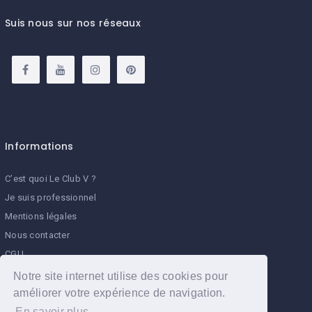
Suis nous sur nos réseaux
Informations
C’est quoi Le Club V ?
Je suis professionnel
Mentions légales
Nous contacter
CGU
Programme de parrainage Le Club V
Notre site internet utilise des cookies pour
améliorer votre expérience de navigation.
En savoir plus