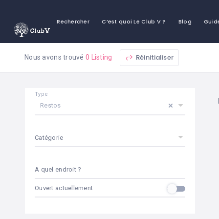
Rechercher
C’est quoi Le Club V ?
Blog
Guid
Réinitialiser
Nous avons trouvé
0 Listing
Type
Restos
Catégorie
A quel endroit ?
Ouvert actuellement