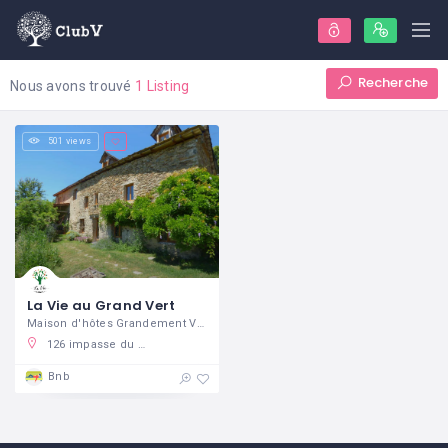
Recherche
Nous avons trouvé
1 Listing
501 views
La Vie au Grand Vert
Maison d'hôtes Grandement Végétale
126 impasse du Vignot - La Capélanie - 12270, Saint-André-de-Najac
Bnb