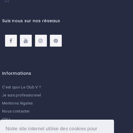
Suis nous sur nos réseaux
Informations
C’est quoi Le Club V ?
Je suis professionnel
Mentions légales
Nous contacter
CGU
Programme de parrainage Le Club V
Notre site internet utilise des cookies pour