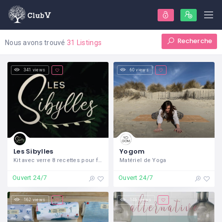
Recherche
Nous avons trouvé
31 Listings
341 views
60 views
Les Sibylles
Yogom
Kit avec verre 8 recettes pour fabriquer ses produits ménagers 100% naturels
Matériel de Yoga
Ouvert 24/7
Ouvert 24/7
162 views
146 views