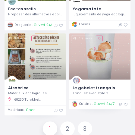
Eco-conseils
Yogamatata
Proposer des alternatives écologiques au quotidien
Equipements de yoga écologiques Des
Loisirs
Ouvert 24/7
Droguerie
378 views
659 views
Alsabrico
Le gobelet français
Matériaux écologiques
Trinquez avec style ?
68230 Turckheim, France
Ouvert 24/7
Cuisine
Open
Matériaux
1
2
3