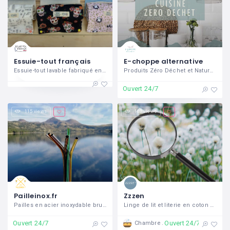
Essuie-tout français
E-choppe alternative
Essuie-tout lavable fabriqué en France
Produits Zéro Déchet et Naturels
Ouvert 24/7
115 views
163 views
Pailleinox.fr
Zzzen
Pailles en acier inoxydable brut ou de couleur, plusieurs tailles et plusieurs diamètres et rasoir de sureté à ouverture papillon en laiton chromé
Linge de lit et literie en coton bio équitable de luxe
Ouvert 24/7
Ouvert 24/7
Chambre