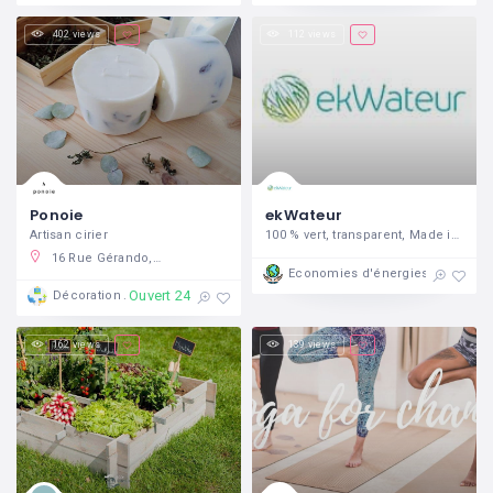
402 views
112 views
Ponoie
ekWateur
Artisan cirier
100 % vert, transparent, Made in France
16 Rue Gérando, 75009 Paris, France
Ouvert 2
Economies d'énergies
Ouvert 24/7
Décoration
162 views
139 views