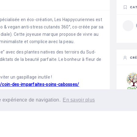
CAT
écialisée en éco-création, Les Happycuriennes est
bio & vegan anti-stress cutanés 360°, co-créée par sa
le). Cette joyeuse marque propose de vivre au
minimaliste et complice avec la peau.
e” avec des plantes natives des terroirs du Sud-
CRÉ
iktats de la beauté parfaite. Le bonheur à fleur de
iter un gaspillage inutile !
t/coin-des-imparfaites-soins-cabosses/
fleurs champêtres et plantes maritimes locales
re expérience de navigation.
En savoir plus
 Sud-Ouest pour vous offrir des cosmétiques ultra-
1
Ab
 froid et une haute teneur en actifs.
ous nos soins sont adaptés aux différents types de
Ils sont certifiés bio**, vegan, cruelty free, slow
douce fabrication au cœur de la France.