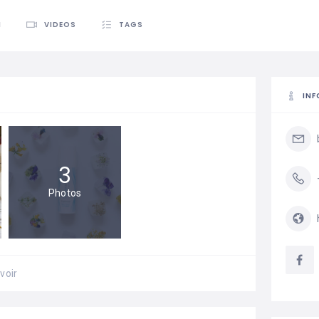
N
VIDEOS
TAGS
IN
3
Photos
voir