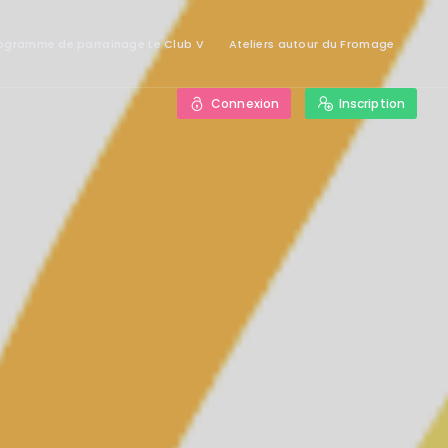
ogramme de parrainage Le Club V
Ateliers autour du Fromage
Connexion
Inscription