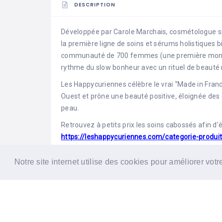
DESCRIPTION
Développée par Carole Marchais, cosmétologue sp
la première ligne de soins et sérums holistiques 
communauté de 700 femmes (une première mondia
rythme du slow bonheur avec un rituel de beauté 
Les Happycuriennes célèbre le vrai “Made in Franc
Ouest et prône une beauté positive, éloignée des d
peau.
Retrouvez à petits prix les soins cabossés afin d’év
https://leshappycuriennes.com/categorie-produi
LES HAPPYCURIENNES sélectionne les plus belles 
Notre site internet utilise des cookies pour améliorer vot
issues de l’agriculture biologique des terroirs du
performantes grâce à une formulation innovante à
Crèmes visage, sérum corps, produit nettoyant, t
peau pour respecter parfaitement leur écosystème. 
cosmétique et vraiment Made in France avec une 