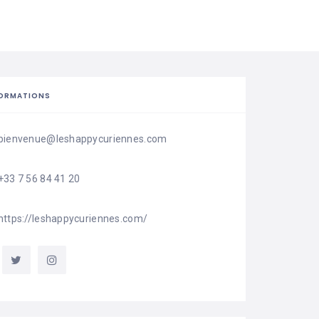
FORMATIONS
bienvenue@leshappycuriennes.com
+33 7 56 84 41 20
https://leshappycuriennes.com/