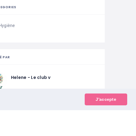
EGORIES
Hygiène
É PAR
Helene - Le club v
J'accepte
Suivre
onné
0
Abonnements