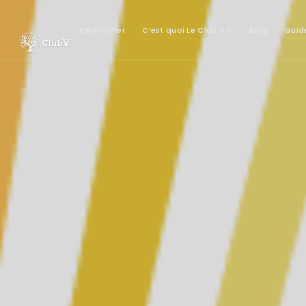
Rechercher
C’est quoi Le Club V ?
Blog
Guid