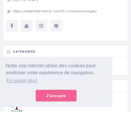
+33 1707 6746 2
https://www.birkenstock.com/fr/collections/vegan/
CATEGORIES
Chaussures
Notre site internet utilise des cookies pour
améliorer votre expérience de navigation.
En savoir plus
CRÉÉ PAR
J'accepte
Helene - Le club v
Suivre
1
Abonné
0
Abonnements