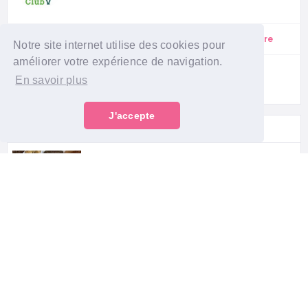
Suivre
1
Abonné
0
Abonnements
Notre site internet utilise des cookies pour
améliorer votre expérience de navigation.
En savoir plus
J'accepte
SUGGESTIONS
Veget’halles
-
41 Rue des Bourdonnais, 75001 Paris, France
Jah Jah
-
11 Rue des Petites Écuries, 75010 Paris,
France
Burger Theory
-