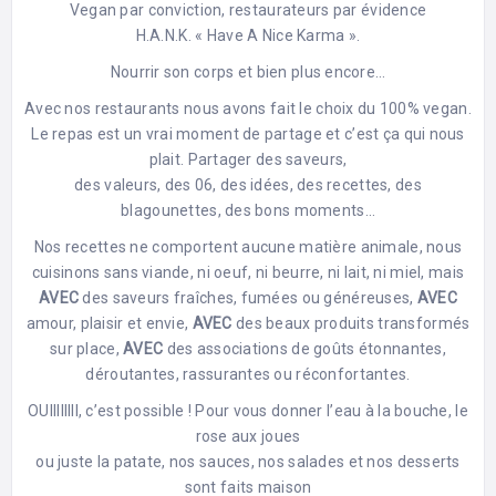
Vegan par conviction, restaurateurs par évidence
H.A.N.K. « Have A Nice Karma ».
Nourrir son corps et bien plus encore…
Avec nos restaurants nous avons fait le choix du 100% vegan.
Le repas est un vrai moment de partage et c’est ça qui nous
plait. Partager des saveurs,
des valeurs, des 06, des idées, des recettes, des
blagounettes, des bons moments…
Nos recettes ne comportent aucune matière animale, nous
cuisinons sans viande, ni oeuf, ni beurre, ni lait, ni miel, mais
AVEC
des saveurs fraîches, fumées ou généreuses,
AVEC
amour, plaisir et envie,
AVEC
des beaux produits transformés
sur place,
AVEC
des associations de goûts étonnantes,
déroutantes, rassurantes ou réconfortantes.
OUIIIIIIII, c’est possible ! Pour vous donner l’eau à la bouche, le
rose aux joues
ou juste la patate, nos sauces, nos salades et nos desserts
sont faits maison