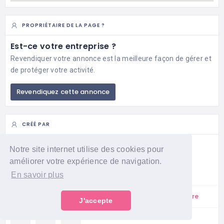
PROPRIÉTAIRE DE LA PAGE ?
Est-ce votre entreprise ?
Revendiquer votre annonce est la meilleure façon de gérer et
de protéger votre activité.
Revendiquez cette annonce
CRÉÉ PAR
Notre site internet utilise des cookies pour
Helene - Le club v
améliorer votre expérience de navigation.
En savoir plus
Suivre
1
Abonné
0
Abonnements
J'accepte